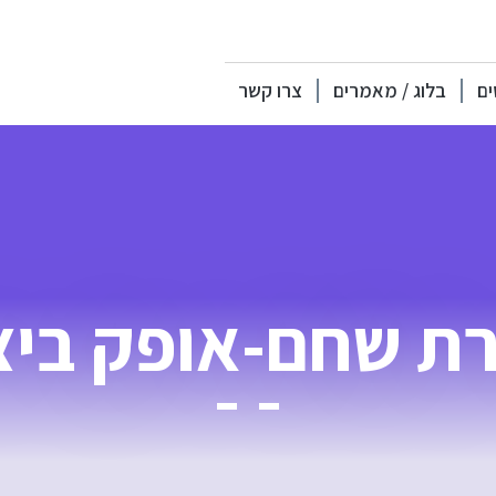
ים
בלוג / מאמרים
צרו קשר
ת שחם-אופק ביצ