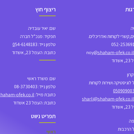
גות
ריצוף חוץ
ה
שם: יאיר עובדיה
,קשרי לקוחות ואדריכלים.
תפקיד: מנכ”ל חברה
טלפון נייד:
54-6148183
0
@shaham-ofek.co.il
כתובת: העמל 23, אשדוד
דוד
רון
שם: משרד ראשי
לוגיסטיקה ושירות לקוחות
טלפון נייד: 08-3730403
05090900
כתובת מייל: info
haham-ofek.co.il
sharli@shaham-ofek.co.il
כתובת: העמל 23 אשדוד
דוד
תפריט ניווט
פה
 הרכבות
ראשי