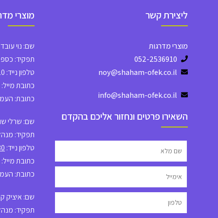
ליצירת קשר
מוצרי מדר
מוצרי מדרגות
שם: נוי עובדי
052-2536910
תפקיד: כספים
noy@shaham-ofek.co.il
טלפון נייד: 052-2536910
כתובת מייל: noy
info@shaham-ofek.co.il
כתובת: העמל 23, אש
השאירו פרטים ונחזור אליכם בהקדם
שם: שרלי שוק
תפקיד: מנהל 
טלפון נייד:
30
כתובת מייל:
כתובת: העמל 23, אש
שם: איציק ק
תפקיד: מנהל