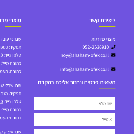
ליצירת קשר
מוצרי מדר
מוצרי מדרגות
שם: נוי עובדי
052-2536910
תפקיד: כספים
noy@shaham-ofek.co.il
טלפון נייד: 052-2536910
כתובת מייל: noy
info@shaham-ofek.co.il
כתובת: העמל 23, אש
השאירו פרטים ונחזור אליכם בהקדם
שם: שרלי שוק
תפקיד: מנהל 
טלפון נייד:
30
כתובת מייל:
כתובת: העמל 23, אש
שם: איציק ק