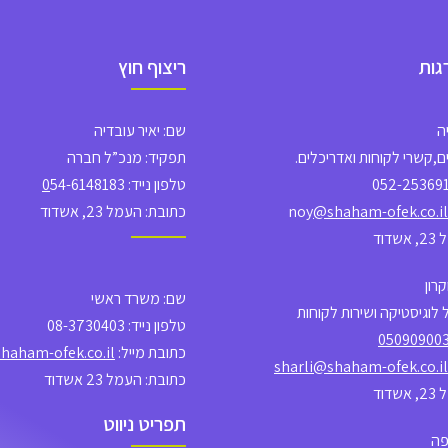
גות
ריצוף חוץ
ה
שם: יאיר עובדיה
,קשרי לקוחות ואדריכלים.
תפקיד: מנכ”ל חברה
טלפון נייד:
54-6148183
0
@shaham-ofek.co.il
כתובת: העמל 23, אשדוד
דוד
רון
שם: משרד ראשי
לוגיסטיקה ושירות לקוחות
טלפון נייד: 08-3730403
05090900
כתובת מייל: info
haham-ofek.co.il
sharli@shaham-ofek.co.il
כתובת: העמל 23 אשדוד
דוד
תפריט ניווט
פה