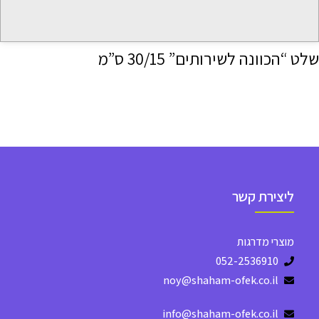
שלט “הכוונה לשירותים” 30/15 ס”מ
ליצירת קשר
מוצרי מדרגות
052-2536910
noy@shaham-ofek.co.il
info@shaham-ofek.co.il