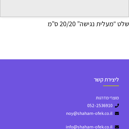
שלט “מעלית נגישה” 20/20 ס”מ
ליצירת קשר
מוצרי מדרגות
052-2536910
noy@shaham-ofek.co.il
info@shaham-ofek.co.il