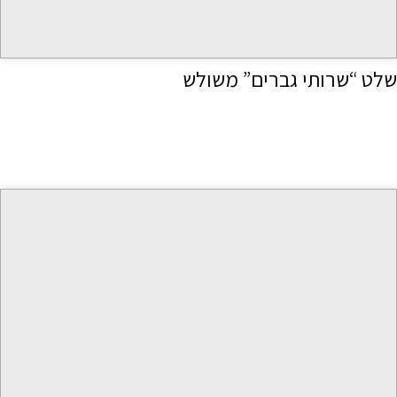
שלט “שרותי גברים” משולש