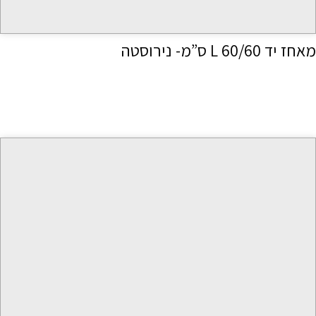
מאחז יד 60/60 L ס”מ- נירוסטה